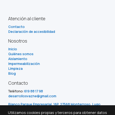
Atención al cliente
Contacto
Declaración de accesibilidad
Nosotros
Inicio
Quiénes somos
Aislamiento
Impermeabilización
Limpieza
Blog
Contacto
Teléfono:
619 88 17 98
desarrollosvazne@gmail.com
Blanco Parque Empresarial, 16P, 27568 Monterroso, Lugo
Utilizamos cookies propias y terceros para obtener datos